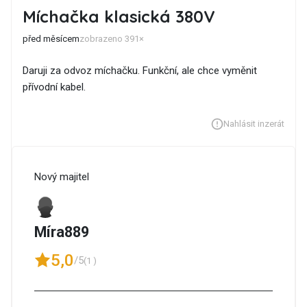
Míchačka klasická 380V
před měsícem
zobrazeno 391×
Daruji za odvoz míchačku. Funkční, ale chce vyměnit
přívodní kabel.
Nahlásit inzerát
Nový majitel
Míra889
5,0
/5
(1 )