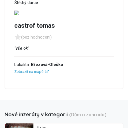
Štědrý dárce
castrof tomas
(bez hodnocení)
"vše ok"
Lokalita:
Březová-Oleško
Zobrazit na mapě
Nové inzeráty v kategorii
(Dům a zahrada)