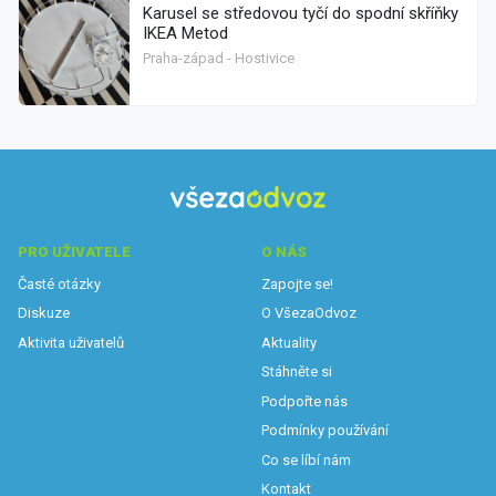
Karusel se středovou tyčí do spodní skříňky
IKEA Metod
Praha-západ - Hostivice
PRO UŽIVATELE
O NÁS
Časté otázky
Zapojte se!
Diskuze
O VšezaOdvoz
Aktivita uživatelů
Aktuality
Stáhněte si
Podpořte nás
Podmínky používání
Co se líbí nám
Kontakt