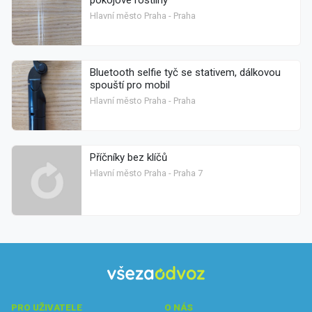
pokojové rostliny
Hlavní město Praha - Praha
Bluetooth selfie tyč se stativem, dálkovou
spouští pro mobil
Hlavní město Praha - Praha
Příčníky bez klíčů
Hlavní město Praha - Praha 7
PRO UŽIVATELE
O NÁS