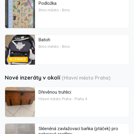
Podložka
Brno-město - Brno
Batoh
Brno-město - Brno
REZERVACE
Nové inzeráty v okolí
(Hlavní město Praha)
Dřevěnou truhlici
Hlavní město Praha - Praha 4
Skleněná zavlažovací baňka (ptáček) pro