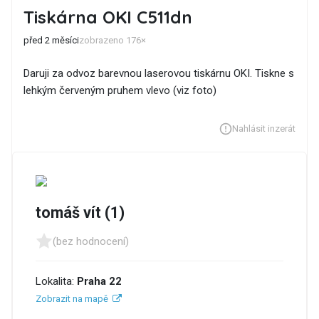
Tiskárna OKI C511dn
před 2 měsíci
zobrazeno 176×
Daruji za odvoz barevnou laserovou tiskárnu OKI. Tiskne s
lehkým červeným pruhem vlevo (viz foto)
Nahlásit inzerát
tomáš vít (1)
(bez hodnocení)
Lokalita:
Praha 22
Zobrazit na mapě