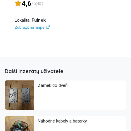
4,6
/5
(40 )
Lokalita:
Fulnek
Zobrazit na mapě
Další inzeráty uživatele
Zámek do dveří
Náhodné kabely a baterky