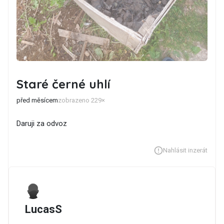
Staré černé uhlí
před měsícem
zobrazeno 229×
Daruji za odvoz
Nahlásit inzerát
LucasS