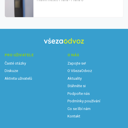
PRO UŽIVATELE
O NÁS
Časté otázky
Zapojte se!
Diskuze
O VšezaOdvoz
Aktivita uživatelů
Aktuality
Stáhněte si
Podpořte nás
Podmínky používání
Co se líbí nám
Kontakt