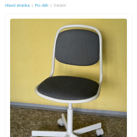
Hlavní stránka
|
Pro děti
|
Ostatní