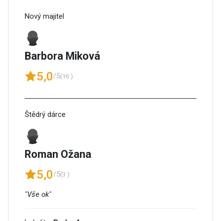
Nový majitel
Barbora Miková
5,0
/5
(16 )
Štědrý dárce
Roman Ožana
5,0
/5
(3 )
"Vše ok"