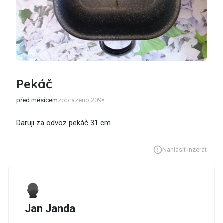
Pekáč
před měsícem
zobrazeno 209×
Daruji za odvoz pekáč 31 cm
Nahlásit inzerát
Jan Janda