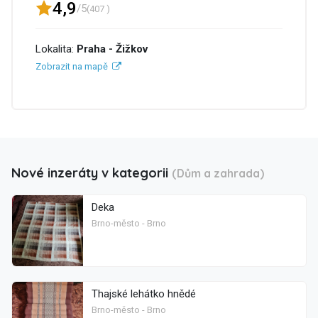
4,9
/5
(407 )
Lokalita:
Praha - Žižkov
Zobrazit na mapě
Nové inzeráty v kategorii
(Dům a zahrada)
Deka
Brno-město - Brno
Thajské lehátko hnědé
Brno-město - Brno