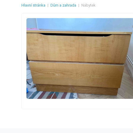
Hlavní stránka
|
Dům a zahrada
|
Nábytek