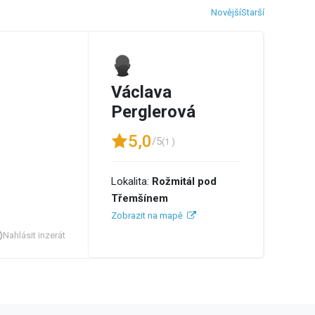
Novější
Starší
Václava
Perglerová
5,0
/5
(1 )
Lokalita:
Rožmitál pod
Třemšínem
Zobrazit na mapě
Nahlásit inzerát