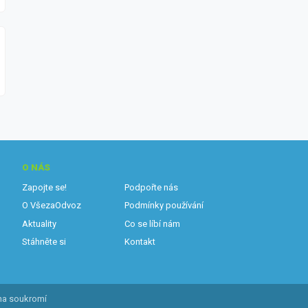
O NÁS
Zapojte se!
Podpořte nás
O VšezaOdvoz
Podmínky používání
Aktuality
Co se líbí nám
Stáhněte si
Kontakt
na soukromí