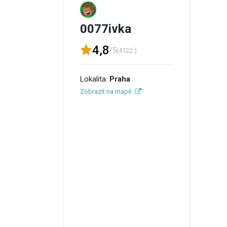
0077ivka
4,8
/5
(4122 )
Lokalita:
Praha
Zobrazit na mapě