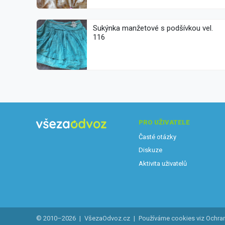
Sukýnka manžetové s podšívkou vel.
116
PRO UŽIVATELE
Časté otázky
Diskuze
Aktivita uživatelů
© 2010–2026
|
VšezaOdvoz.cz
|
Používáme cookies viz
Ochra