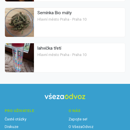
Semínka Bio máty
Hlavní město Praha - Praha 10
lahvička třetí
Hlavní město Praha - Praha 10
PRO UŽIVATELE
O NÁS
Časté otázky
Zapojte se!
Diskuze
O VšezaOdvoz