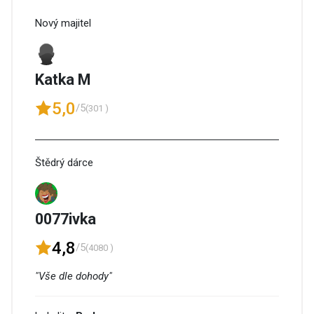
Nový majitel
Katka M
5,0
/5
(301 )
Štědrý dárce
0077ivka
4,8
/5
(4080 )
"Vše dle dohody"