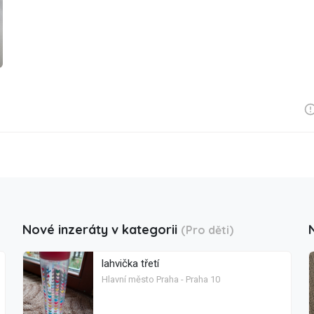
Nové inzeráty v kategorii
(Pro děti)
lahvička třetí
Hlavní město Praha - Praha 10