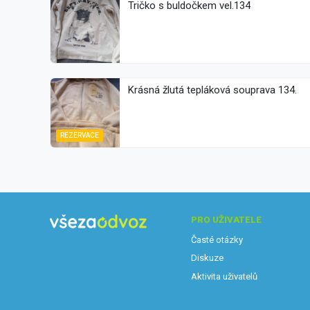
Tričko s buldočkem vel.134
Krásná žlutá tepláková souprava 134.
REZERVACE
PRO UŽIVATELE
Časté otázky
Diskuze
Aktivita uživatelů