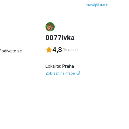
Novější
Starší
0077ivka
4,8
/5
(4080 )
Podívejte se
Lokalita:
Praha
Zobrazit na mapě