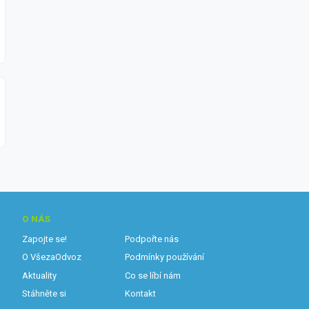
O NÁS
Zapojte se!
Podpořte nás
O VšezaOdvoz
Podmínky používání
Aktuality
Co se líbí nám
Stáhněte si
Kontakt