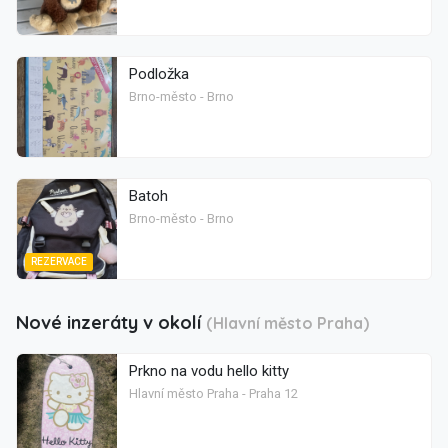
Podložka
Brno-město - Brno
Batoh
Brno-město - Brno
REZERVACE
Nové inzeráty v okolí
(Hlavní město Praha)
Prkno na vodu hello kitty
Hlavní město Praha - Praha 12