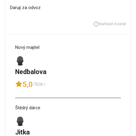
Daruji za odvoz
Nahlásit inzerát
Nový majitel
Nedbalova
5,0
/5
(58 )
Štědrý dárce
Jitka