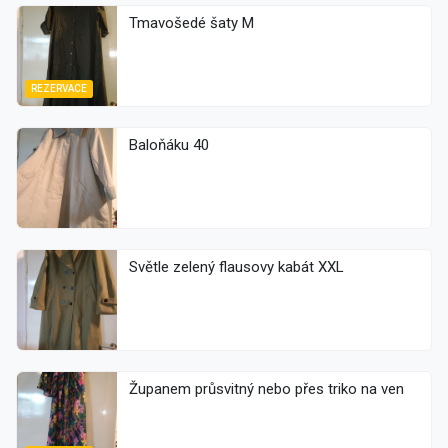
Tmavošedé šaty M
REZERVACE
Baloňáku 40
Světle zelený flausovy kabát XXL
Županem průsvitný nebo přes triko na ven