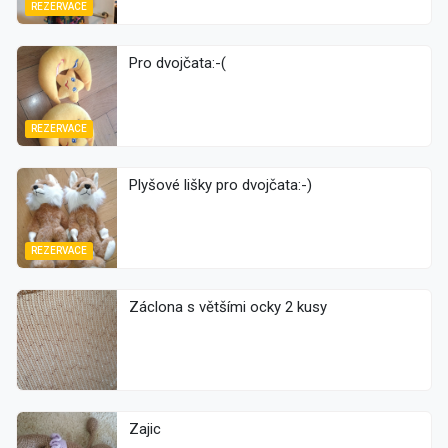
REZERVACE
Pro dvojčata:-(
REZERVACE
Plyšové lišky pro dvojčata:-)
REZERVACE
Záclona s většími ocky 2 kusy
Zajic