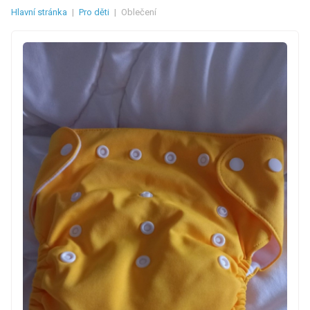
Hlavní stránka
|
Pro děti
|
Oblečení