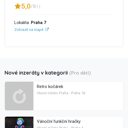
5,0
/5
(1 )
Lokalita:
Praha 7
Zobrazit na mapě
Nové inzeráty v kategorii
(Pro děti)
Retro kočárek
Hlavní město Praha - Praha 18
Vánoční funkční hračky
Hlavní město Praha - Praha 4