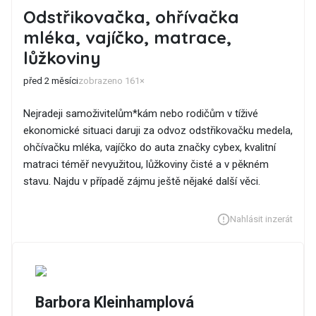
Odstřikovačka, ohřívačka
mléka, vajíčko, matrace,
lůžkoviny
před 2 měsíci
zobrazeno 161×
Nejradeji samoživitelům*kám nebo rodičům v tíživé
ekonomické situaci daruji za odvoz odstřikovačku medela,
ohčívačku mléka, vajíčko do auta značky cybex, kvalitní
matraci téměř nevyužitou, lůžkoviny čisté a v pěkném
stavu. Najdu v případě zájmu ještě nějaké další věci.
Nahlásit inzerát
Barbora Kleinhamplová