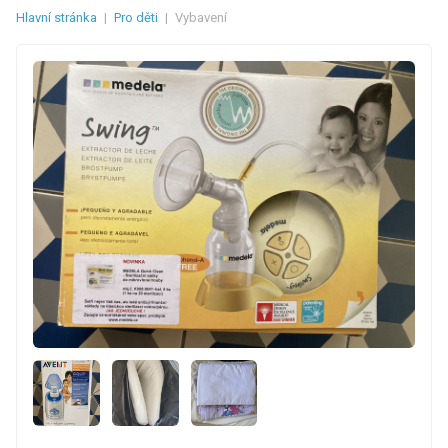
Hlavní stránka
|
Pro děti
|
Vybavení