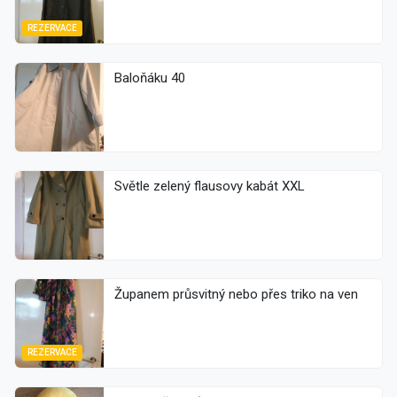
REZERVACE
Baloňáku 40
Světle zelený flausovy kabát XXL
Županem průsvitný nebo přes triko na ven
REZERVACE