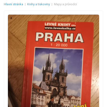
Hlavní stránka
|
Knihy a tiskoviny
|
Mapy a průvodci