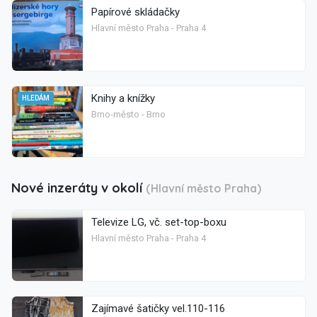
Papírové skládačky
Hlavní město Praha - Praha 4
Knihy a knížky
HLEDÁM
Brno-město - Brno
Nové inzeráty v okolí
(Hlavní město Praha)
Televize LG, vč. set-top-boxu
Hlavní město Praha - Praha 4
Zajímavé šatičky vel.110-116