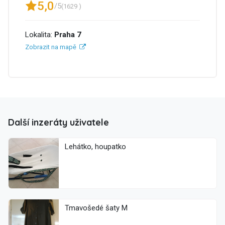
5,0
/5
(1629 )
Lokalita:
Praha 7
Zobrazit na mapě
Další inzeráty uživatele
Lehátko, houpatko
Tmavošedé šaty M