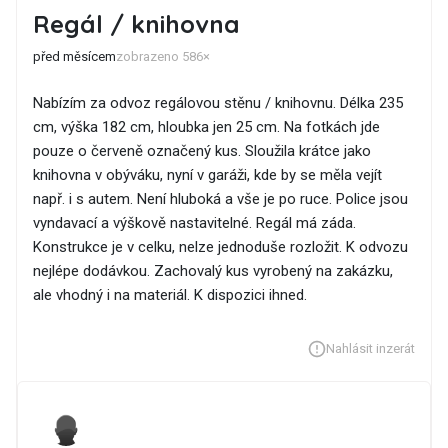
Regál / knihovna
před měsícem
zobrazeno 586×
Nabízím za odvoz regálovou stěnu / knihovnu. Délka 235
cm, výška 182 cm, hloubka jen 25 cm. Na fotkách jde
pouze o červeně označený kus. Sloužila krátce jako
knihovna v obýváku, nyní v garáži, kde by se měla vejít
např. i s autem. Není hluboká a vše je po ruce. Police jsou
vyndavací a výškově nastavitelné. Regál má záda.
Konstrukce je v celku, nelze jednoduše rozložit. K odvozu
nejlépe dodávkou. Zachovalý kus vyrobený na zakázku,
ale vhodný i na materiál. K dispozici ihned.
Nahlásit inzerát