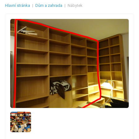
Hlavní stránka
|
Dům a zahrada
|
Nábytek