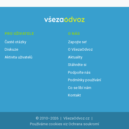
PRO UŽIVATELE
O NÁS
Časté otázky
Zapojte se!
Diskuze
O VšezaOdvoz
Aktivita uživatelů
Aktuality
Stáhněte si
Podpořte nás
Podmínky používání
Co se líbí nám
Kontakt
© 2010–2026
|
VšezaOdvoz.cz
|
Používáme cookies viz
Ochrana soukromí