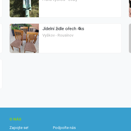
Jídelní židle ořech 4ks
Vyškov - Rousínov
O NÁS
Zapojte se!
Podpořte nás