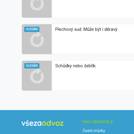
Plechový sud. Může být i děravý.
HLEDÁM
Schůdky nebo žebřík.
HLEDÁM
PRO UŽIVATELE
Časté otázky