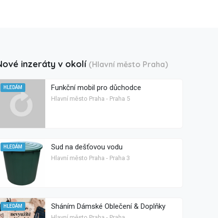
Nové inzeráty v okolí
(Hlavní město Praha)
Funkční mobil pro důchodce
HLEDÁM
Hlavní město Praha - Praha 5
Sud na dešťovou vodu
HLEDÁM
Hlavní město Praha - Praha 3
Sháním Dámské Oblečení & Doplňky
HLEDÁM
Hlavní město Praha - Praha