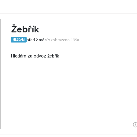
Žebřík
před 2 měsíci
zobrazeno 199×
HLEDÁM
Hledám za odvoz žebřík