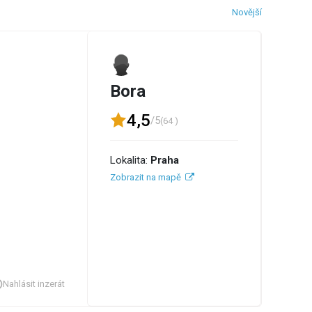
Novější
Bora
4,5
/5
(64 )
Lokalita:
Praha
Zobrazit na mapě
Nahlásit inzerát