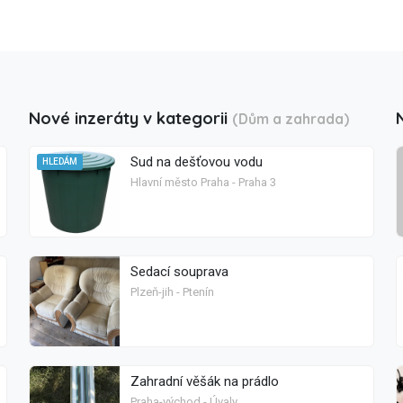
Nové inzeráty v kategorii
(Dům a zahrada)
Sud na dešťovou vodu
HLEDÁM
Hlavní město Praha - Praha 3
Sedací souprava
Plzeň-jih - Ptenín
Zahradní věšák na prádlo
Praha-východ - Úvaly