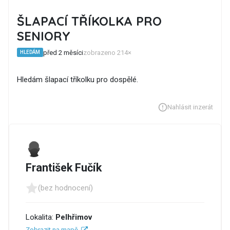
ŠLAPACÍ TŘÍKOLKA PRO
SENIORY
před 2 měsíci
zobrazeno 214×
HLEDÁM
Hledám šlapací tříkolku pro dospělé.
Nahlásit inzerát
František Fučík
(bez hodnocení)
Lokalita:
Pelhřimov
Zobrazit na mapě