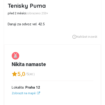
Tenisky Puma
před 2 měsíci
zobrazeno 253×
Daruji za odvoz vel. 42.5
Nahlásit inzerát
Nikita namaste
5,0
/5
(40 )
Lokalita:
Praha 12
Zobrazit na mapě