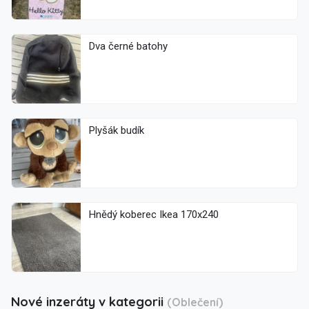
Dva černé batohy
Plyšák budík
Hnědý koberec Ikea 170x240
Nové inzeráty v kategorii
(Oblečení)