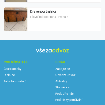
Dřevěnou truhlici
Hlavní město Praha - Praha 4
PRO UŽIVATELE
O NÁS
Časté otázky
Zapojte se!
Diskuze
O VšezaOdvoz
Aktivita uživatelů
Aktuality
Stáhněte si
Podpořte nás
Podmínky používání