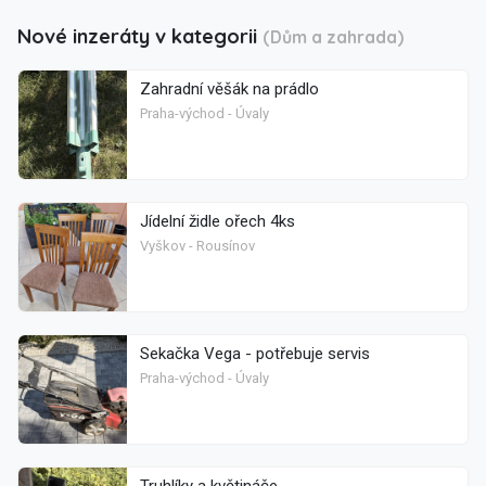
Nové inzeráty v kategorii
(Dům a zahrada)
Zahradní věšák na prádlo
Praha-východ - Úvaly
Jídelní židle ořech 4ks
Vyškov - Rousínov
Sekačka Vega - potřebuje servis
Praha-východ - Úvaly
Truhlíky a květináče