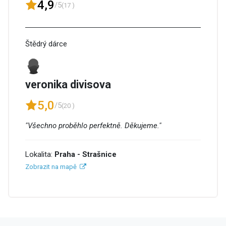
4,9
/5
(17 )
Štědrý dárce
veronika divisova
5,0
/5
(20 )
"Všechno proběhlo perfektně. Děkujeme."
Lokalita:
Praha - Strašnice
Zobrazit na mapě