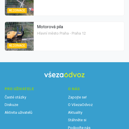
REZERVACE
Motorová pila
Hlavní město Praha - Praha 12
REZERVACE
PRO UŽIVATELE
O NÁS
Časté otázky
Zapojte se!
Diskuze
O VšezaOdvoz
Aktivita uživatelů
Aktuality
Stáhněte si
Podpořte nás