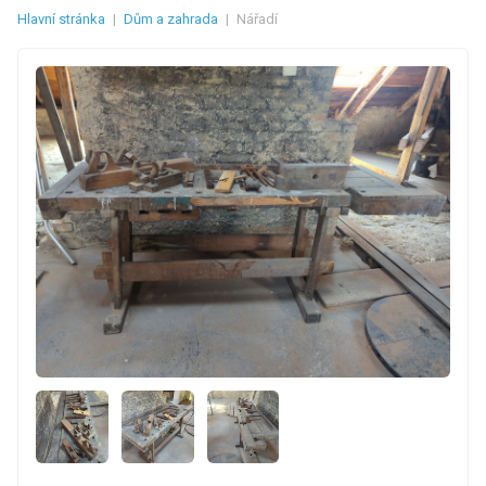
Hlavní stránka
|
Dům a zahrada
|
Nářadí