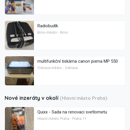
Radiobudík
Brno-město - Brno
multifunkční tiskárna canon pixma MP 550
Ostrava-město - Ostrava
Nové inzeráty v okolí
(Hlavní město Praha)
Quixx - Sada na renovaci svetlometu
Hlavní město Praha - Praha 11