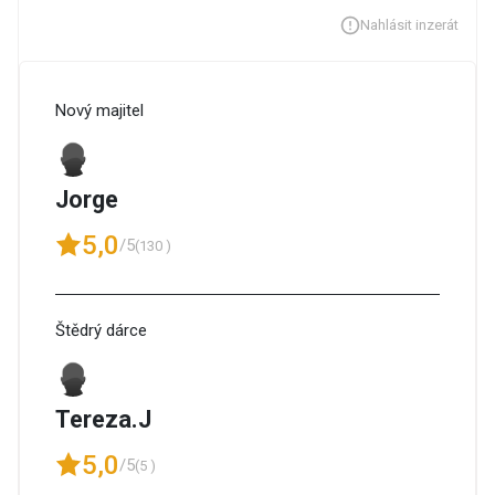
Nahlásit inzerát
Nový majitel
Jorge
5,0
/5
(130 )
Štědrý dárce
Tereza.J
5,0
/5
(5 )