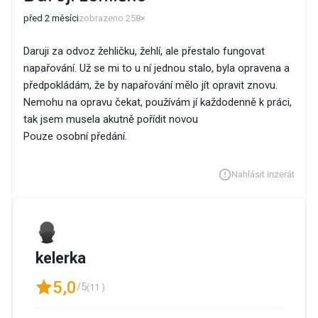
před 2 měsíci
zobrazeno 258×
Daruji za odvoz žehličku, žehlí, ale přestalo fungovat
napařování. Už se mi to u ní jednou stalo, byla opravena a
předpokládám, že by napařování mělo jít opravit znovu.
Nemohu na opravu čekat, používám jí každodenně k práci,
tak jsem musela akutně pořídit novou
Pouze osobní předání.
Nahlásit inzerát
kelerka
5,0
/5
(11 )