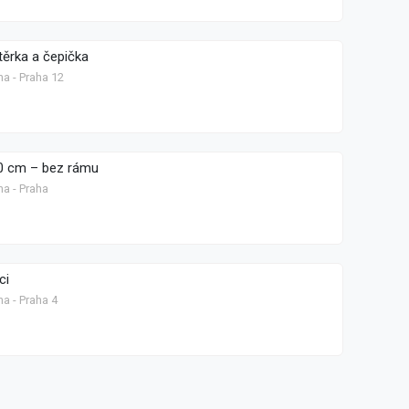
ěrka a čepička
ha - Praha 12
70 cm – bez rámu
ha - Praha
ci
a - Praha 4