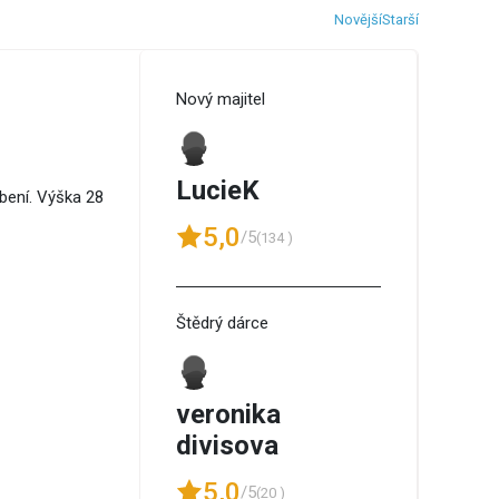
Novější
Starší
Nový majitel
LucieK
bení. Výška 28
5,0
/5
(134 )
Štědrý dárce
veronika
divisova
5,0
/5
(20 )