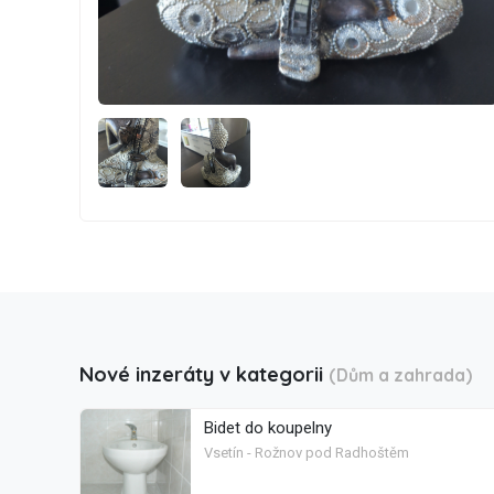
Nové inzeráty v kategorii
(Dům a zahrada)
Bidet do koupelny
Vsetín - Rožnov pod Radhoštěm