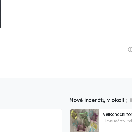
Nové inzeráty v okolí
(H
Velikonocni fo
Hlavní město Pra