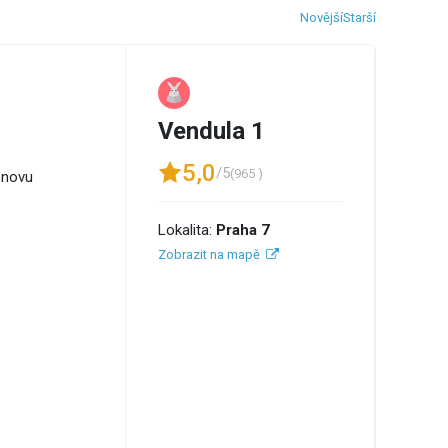
Novější
Starší
Vendula 1
5,0
/5
(965 )
 znovu
Lokalita:
Praha 7
Zobrazit na mapě