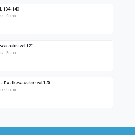
l. 134-140
ha - Praha
vou sukni vel.122
ha - Praha
 s Kostková sukně vel.128
ha - Praha