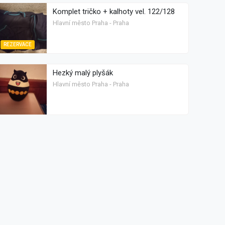
Komplet tričko + kalhoty vel. 122/128
Hlavní město Praha - Praha
REZERVACE
Hezký malý plyšák
Hlavní město Praha - Praha