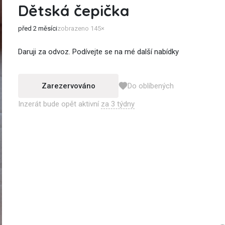
Dětská čepička
před 2 měsíci
zobrazeno 145×
Daruji za odvoz. Podívejte se na mé další nabídky
Zarezervováno
Do oblíbených
Inzerát bude opět aktivní
za 3 týdny