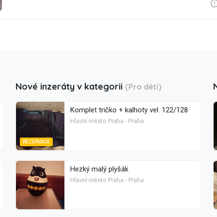
Nové inzeráty v kategorii
(Pro děti)
Komplet tričko + kalhoty vel. 122/128
Hlavní město Praha - Praha
REZERVACE
Hezký malý plyšák
Hlavní město Praha - Praha