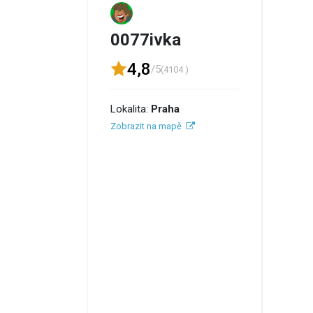
0077ivka
4,8
/5
(4104 )
Lokalita:
Praha
Zobrazit na mapě