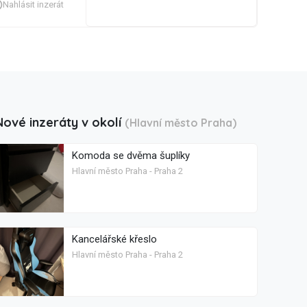
Nahlásit inzerát
Nové inzeráty v okolí
(Hlavní město Praha)
Komoda se dvěma šuplíky
Hlavní město Praha - Praha 2
Kancelářské křeslo
Hlavní město Praha - Praha 2