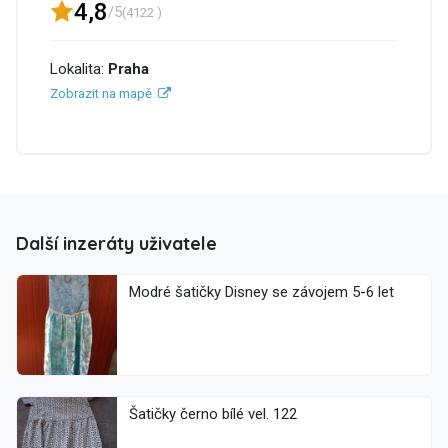
4,8
/5
(4122 )
Lokalita:
Praha
Zobrazit na mapě
Další inzeráty uživatele
Modré šatičky Disney se závojem 5-6 let
Šatičky černo bílé vel. 122