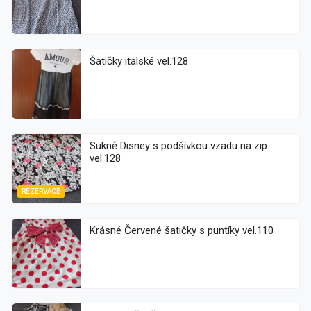
Šatičky italské vel.128
Sukně Disney s podšívkou vzadu na zip
vel.128
REZERVACE
Krásné Červené šatičky s puntíky vel.110