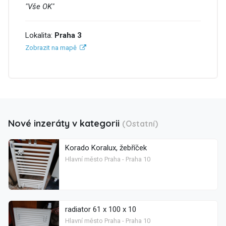
"Vše OK"
Lokalita:
Praha 3
Zobrazit na mapě
Nové inzeráty v kategorii
(Ostatní)
Korado Koralux, žebříček
Hlavní město Praha - Praha 10
radiator 61 x 100 x 10
Hlavní město Praha - Praha 10