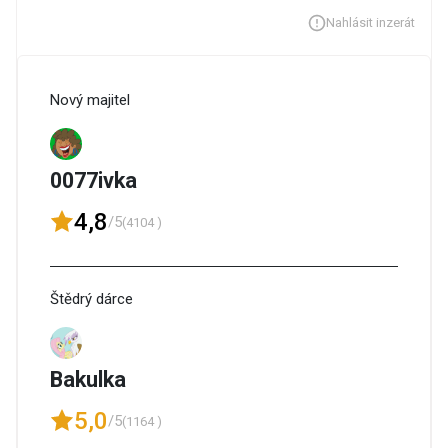
Nahlásit inzerát
Nový majitel
0077ivka
4,8
/5
(4104 )
Štědrý dárce
Bakulka
5,0
/5
(1164 )