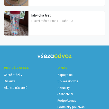
lahvička třetí
Hlavní město Praha - Praha 10
PRO UŽIVATELE
O NÁS
Časté otázky
Zapojte se!
Diskuze
O VšezaOdvoz
Aktivita uživatelů
Aktuality
Stáhněte si
Podpořte nás
Podmínky používání