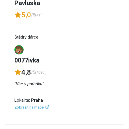
Pavluska
5,0
/5
(41 )
Štědrý dárce
0077ivka
4,8
/5
(4080 )
"Vše v pořádku"
Lokalita:
Praha
Zobrazit na mapě