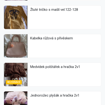
Žluté tričko s mašlí vel.122-128
Kabelka růžová s přívěskem
Medvídek polštářek a hračka 2v1
REZERVACE
Jednorožec plyšák a hračka 2v1