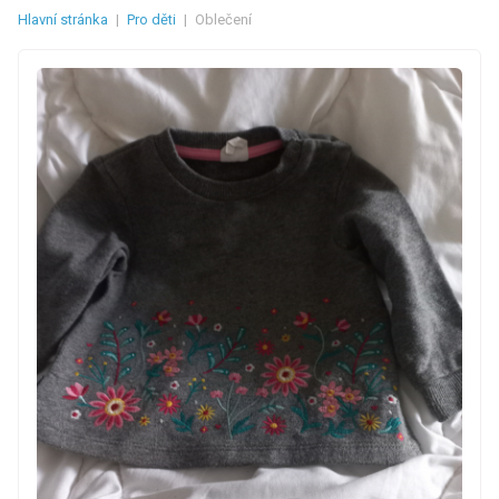
Hlavní stránka
|
Pro děti
|
Oblečení