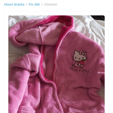
Hlavní stránka
|
Pro děti
|
Oblečení