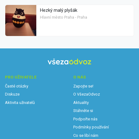
Hezký malý plyšák
Hlavní město Praha - Praha
PRO UŽIVATELE
O NÁS
Časté otázky
Zapojte se!
Diskuze
O VšezaOdvoz
Aktivita uživatelů
Aktuality
Stáhněte si
Podpořte nás
Podmínky používání
Co se líbí nám