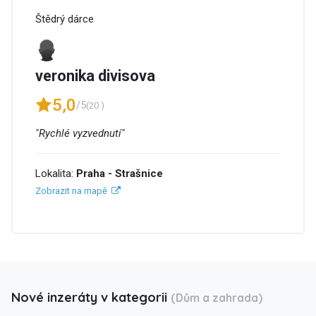
Štědrý dárce
veronika divisova
5,0
/5
(20 )
"Rychlé vyzvednutí"
Lokalita:
Praha - Strašnice
Zobrazit na mapě
Nové inzeráty v kategorii
(Dům a zahrada)