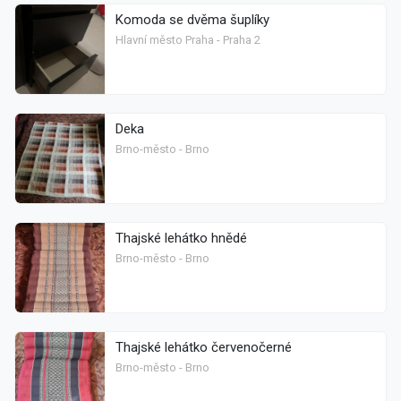
Komoda se dvěma šuplíky
Hlavní město Praha - Praha 2
Deka
Brno-město - Brno
Thajské lehátko hnědé
Brno-město - Brno
Thajské lehátko červenočerné
Brno-město - Brno