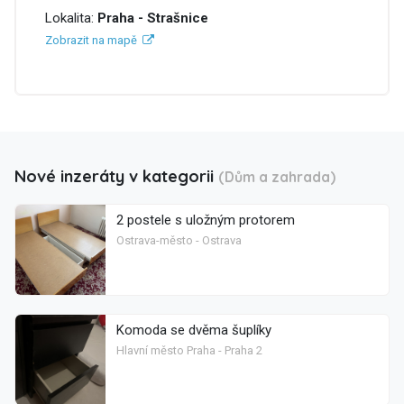
Lokalita:
Praha - Strašnice
Zobrazit na mapě
Nové inzeráty v kategorii
(Dům a zahrada)
2 postele s uložným protorem
Ostrava-město - Ostrava
Komoda se dvěma šuplíky
Hlavní město Praha - Praha 2