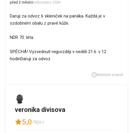
před 2 měsíci
zobrazeno 259×
Daruji za odvoz 6 skleniček na panáka. Každá je v
ozdobném obalu z pravé kůže.
NDR 70. léta
SPĚCHÁ! Vyzvednutí nejpozději v neděli 21.6. v 12
hodinDaruji za odvoz
Nahlásit inzerát
veronika divisova
5,0
/5
(20 )