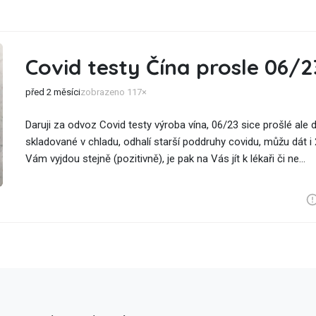
Covid testy Čína prosle 06/2
před 2 měsíci
zobrazeno 117×
Daruji za odvoz Covid testy výroba vína, 06/23 sice prošlé ale 
skladované v chladu, odhalí starší poddruhy covidu, můžu dát i
Vám vyjdou stejně (pozitivně), je pak na Vás jít k lékaři či ne...