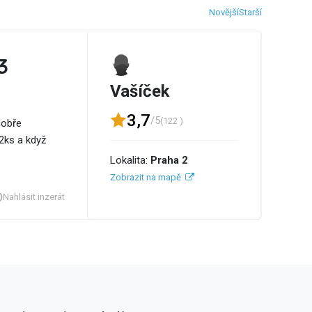
Novější
Starší
3
Vašíček
3,7
/5
(122 )
dobře
 2ks a když
Lokalita:
Praha 2
Zobrazit na mapě
Nahlásit inzerát