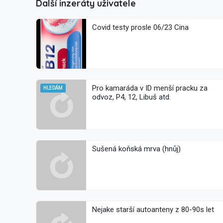
Další inzeráty uživatele
Covid testy prosle 06/23 Cina
Pro kamaráda v ID menší pracku za
HLEDÁM
odvoz, P4, 12, Libuš atd.
Sušená koňská mrva (hnůj)
Nejake starší autoanteny z 80-90s let