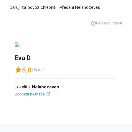
Daruji za odvoz chlebnik . Předání Nelahozeves
Nahlásit inzerát
Eva D
5,0
/5
(100 )
Lokalita:
Nelahozeves
Zobrazit na mapě