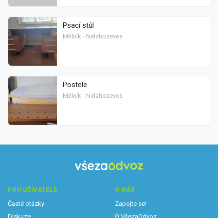
Psací stůl
Mělník - Nelahozeves
Postele
Mělník - Nelahozeves
PRO UŽIVATELE
O NÁS
Časté otázky
Zapojte se!
Diskuze
O VšezaOdvoz