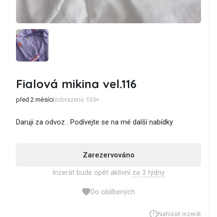
Fialová mikina vel.116
před 2 měsíci
zobrazeno 135×
Daruji za odvoz . Podívejte se na mé další nabídky
Zarezervováno
Inzerát bude opět aktivní
za 3 týdny
Do oblíbených
Nahlásit inzerát