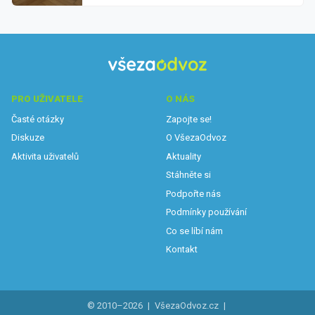
PRO UŽIVATELE
O NÁS
Časté otázky
Zapojte se!
Diskuze
O VšezaOdvoz
Aktivita uživatelů
Aktuality
Stáhněte si
Podpořte nás
Podmínky používání
Co se líbí nám
Kontakt
© 2010–2026
|
VšezaOdvoz.cz
|