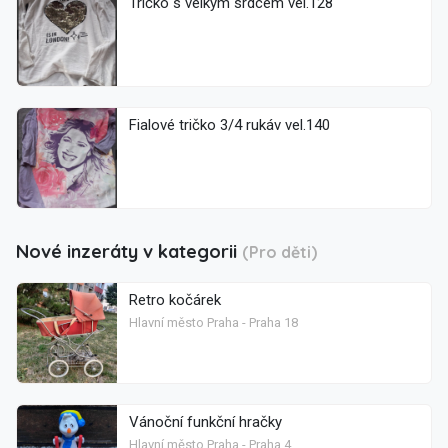
Tričko s velkým srdcem vel.128
Fialové tričko 3/4 rukáv vel.140
Nové inzeráty v kategorii
(Pro děti)
Retro kočárek
Hlavní město Praha - Praha 18
Vánoční funkční hračky
Hlavní město Praha - Praha 4