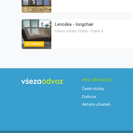
Lenoška - longchair
Hlavní město Praha - Praha 4
REZERVACE
PRO UŽIVATELE
Časté otázky
Diskuze
Aktivita uživatelů