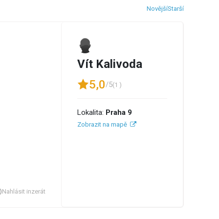
Novější
Starší
Vít Kalivoda
5,0
/5
(1 )
Lokalita:
Praha 9
Zobrazit na mapě
Nahlásit inzerát