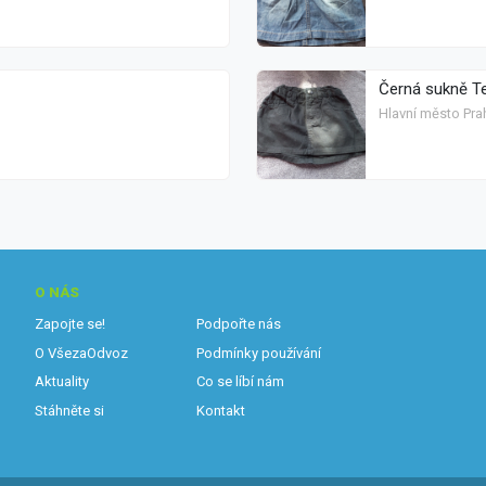
Černá sukně Te
Hlavní město Pra
O NÁS
Zapojte se!
Podpořte nás
O VšezaOdvoz
Podmínky používání
Aktuality
Co se líbí nám
Stáhněte si
Kontakt