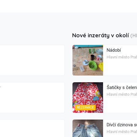
Nové inzeráty v okolí
(H
Nádobí
Hlavní město Prah
y
Šatičky s čele
Hlavní město Pra
REZERVACE
Dívčí dzinova s
Hlavní město Pra