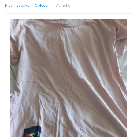
Hlavní stránka
|
Oblečení
|
Dámské