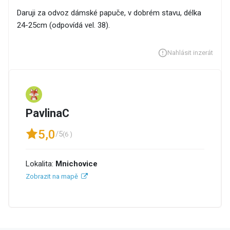
Daruji za odvoz dámské papuče, v dobrém stavu, délka
24-25cm (odpovídá vel. 38).
Nahlásit inzerát
PavlinaC
5,0
/5
(6 )
Lokalita:
Mnichovice
Zobrazit na mapě