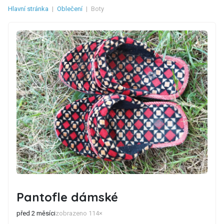
Hlavní stránka
|
Oblečení
|
Boty
Pantofle dámské
před 2 měsíci
zobrazeno 114×