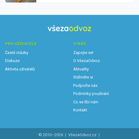
PRO UŽIVATELE
O NÁS
Časté otázky
Zapojte se!
Diskuze
O VšezaOdvoz
Aktivita uživatelů
Aktuality
Stáhněte si
Podpořte nás
Podmínky používání
Co se líbí nám
Kontakt
© 2010–2026
|
VšezaOdvoz.cz
|