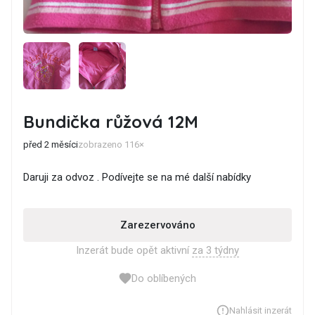
Bundička růžová 12M
před 2 měsíci
zobrazeno 116×
Daruji za odvoz . Podívejte se na mé další nabídky
Zarezervováno
Inzerát bude opět aktivní
za 3 týdny
Do oblíbených
Nahlásit inzerát