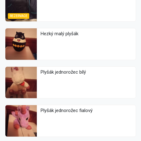
REZERVACE
Hezký malý plyšák
Plyšák jednorožec bílý
Plyšák jednorožec fialový