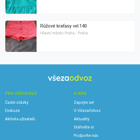
Růžové kraťasy vel.140
Hlavní město Praha - Praha
PRO UŽIVATELE
O NÁS
Časté otázky
Zapojte se!
Diskuze
O VšezaOdvoz
Aktivita uživatelů
Aktuality
Stáhněte si
Podpořte nás