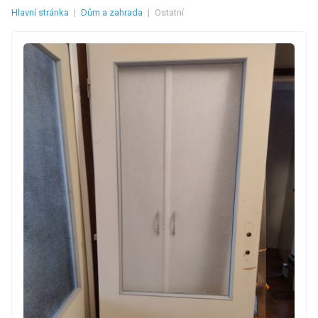
Hlavní stránka
|
Dům a zahrada
|
Ostatní