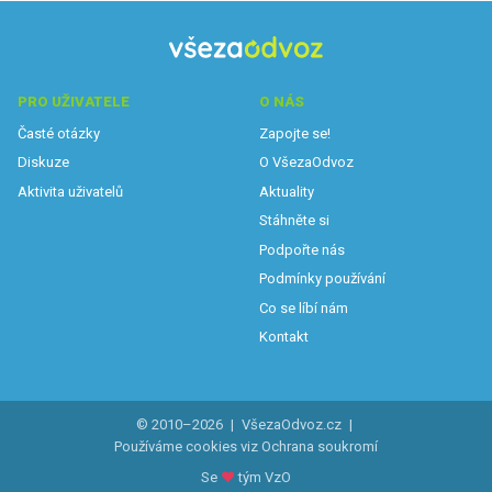
PRO UŽIVATELE
O NÁS
Časté otázky
Zapojte se!
Diskuze
O VšezaOdvoz
Aktivita uživatelů
Aktuality
Stáhněte si
Podpořte nás
Podmínky používání
Co se líbí nám
Kontakt
© 2010–2026
|
VšezaOdvoz.cz
|
Používáme cookies viz
Ochrana soukromí
Se
♥
tým VzO