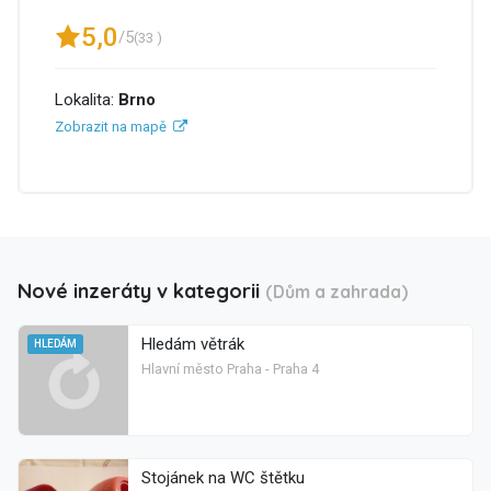
5,0
/5
(33 )
Lokalita:
Brno
Zobrazit na mapě
Nové inzeráty v kategorii
(Dům a zahrada)
Hledám větrák
HLEDÁM
Hlavní město Praha - Praha 4
Stojánek na WC štětku