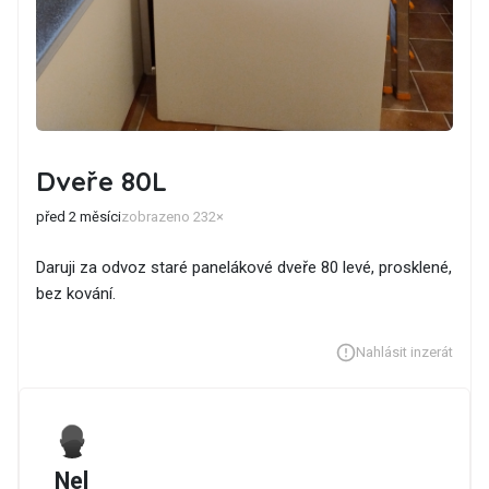
Dveře 80L
před 2 měsíci
zobrazeno 232×
Daruji za odvoz staré panelákové dveře 80 levé, prosklené,
bez kování.
Nahlásit inzerát
Nel