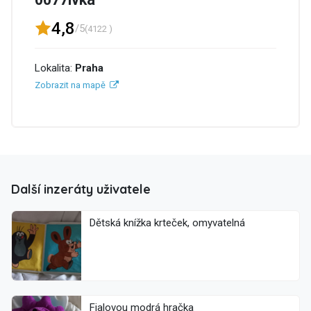
4,8
/5
(4122 )
Lokalita:
Praha
Zobrazit na mapě
Další inzeráty uživatele
Dětská knížka krteček, omyvatelná
Fialovou modrá hračka