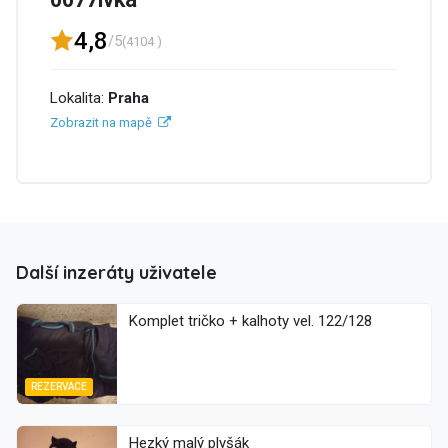
4,8
/5
(4104 )
Lokalita:
Praha
Zobrazit na mapě
Další inzeráty uživatele
Komplet tričko + kalhoty vel. 122/128
REZERVACE
Hezký malý plyšák