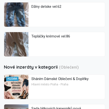
Džíny detske vel.62
Tepláčky krémové vel.86
Nové inzeráty v kategorii
(Oblečení)
Sháním Dámské Oblečení & Doplňky
HLEDÁM
Hlavní město Praha - Praha
Sada látkových kapesníků nová