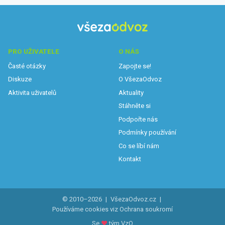
PRO UŽIVATELE
O NÁS
Časté otázky
Zapojte se!
Diskuze
O VšezaOdvoz
Aktivita uživatelů
Aktuality
Stáhněte si
Podpořte nás
Podmínky používání
Co se líbí nám
Kontakt
© 2010–2026
|
VšezaOdvoz.cz
|
Používáme cookies viz
Ochrana soukromí
Se
♥
tým VzO