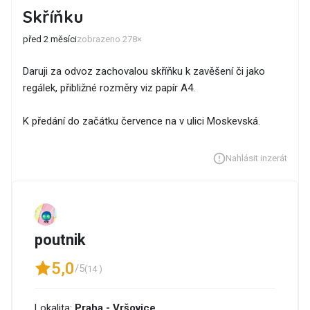
Skříňku
před 2 měsíci
zobrazeno 278×
Daruji za odvoz zachovalou skříňku k zavěšení či jako
regálek, přibližné rozměry viz papír A4.
K předání do začátku července na v ulici Moskevská.
Nahlásit inzerát
poutnik
5,0
/5
(14 )
Lokalita:
Praha - Vršovice