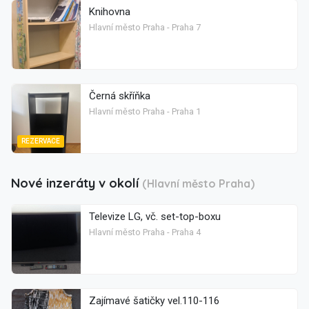
Knihovna
Hlavní město Praha - Praha 7
Černá skříňka
Hlavní město Praha - Praha 1
REZERVACE
Nové inzeráty v okolí
(Hlavní město Praha)
Televize LG, vč. set-top-boxu
Hlavní město Praha - Praha 4
Zajímavé šatičky vel.110-116