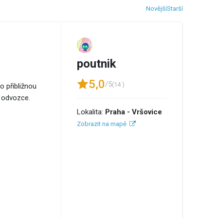
Novější
Starší
poutnik
5,0
/5
(14 )
o přibližnou
í odvozce.
Lokalita:
Praha - Vršovice
Zobrazit na mapě