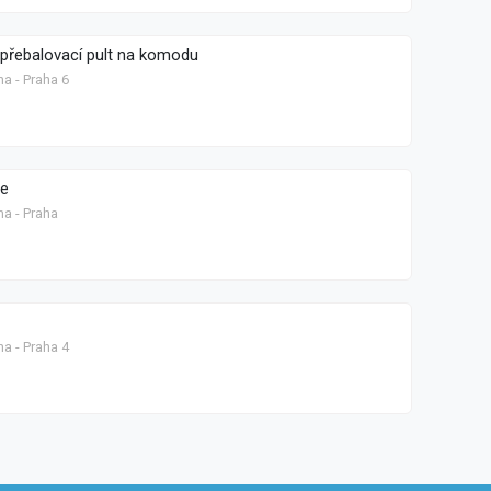
přebalovací pult na komodu
a - Praha 6
ve
ha - Praha
a - Praha 4