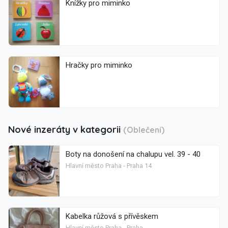
Knížky pro miminko
Hračky pro miminko
Nové inzeráty v kategorii
(Oblečení)
Boty na donošení na chalupu vel. 39 - 40
Hlavní město Praha - Praha 14
Kabelka růžová s přívěskem
Hlavní město Praha - Praha