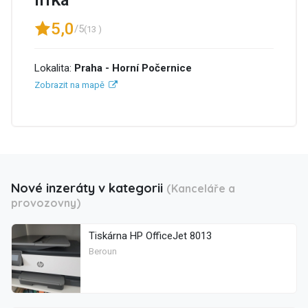
IffKa
5,0
/5
(13 )
Lokalita:
Praha - Horní Počernice
Zobrazit na mapě
Nové inzeráty v kategorii
(Kanceláře a
provozovny)
Tiskárna HP OfficeJet 8013
Beroun