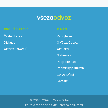
PRO UŽIVATELE
O NÁS
Časté otázky
Zapojte se!
Diskuze
O VšezaOdvoz
Aktivita uživatelů
Aktuality
Stáhněte si
Podpořte nás
Podmínky používání
Co se líbí nám
Kontakt
© 2010–2026
|
VšezaOdvoz.cz
|
Používáme cookies viz
Ochrana soukromí