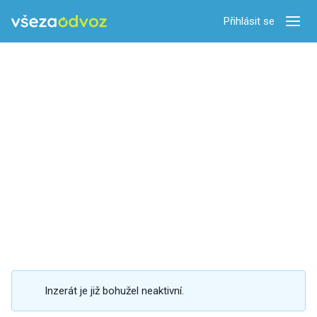
Přihlásit se
Zobra
Inzerát je již bohužel neaktivní.