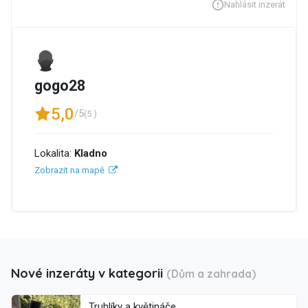
Nahlásit inzerát
gogo28
5,0
/5
(5 )
Lokalita:
Kladno
Zobrazit na mapě
Nové inzeráty v kategorii
(Dům a zahrada)
Truhlíky a květináče