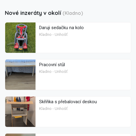
Nové inzeráty v okolí
(Kladno)
Daruji sedačku na kolo
Kladno - Unhošť
Pracovní stůl
Kladno - Unhošť
Skříňka s přebalovací deskou
Kladno - Unhošť