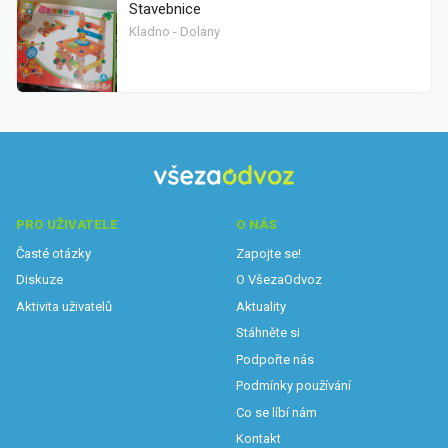
Stavebnice
Kladno - Dolany
PRO UŽIVATELE
O NÁS
Časté otázky
Zapojte se!
Diskuze
O VšezaOdvoz
Aktivita uživatelů
Aktuality
Stáhněte si
Podpořte nás
Podmínky používání
Co se líbí nám
Kontakt