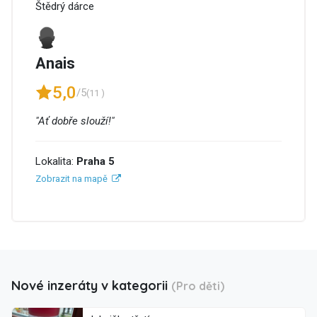
Štědrý dárce
Anais
5,0
/5
(11 )
"Ať dobře slouží!"
Lokalita:
Praha 5
Zobrazit na mapě
Nové inzeráty v kategorii
(Pro děti)