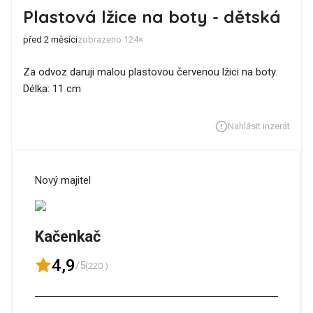
Plastová lžice na boty - dětská
před 2 měsíci
zobrazeno 124×
Za odvoz daruji malou plastovou červenou lžici na boty.
Délka: 11 cm
Nahlásit inzerát
Nový majitel
Kačenkač
4,9
/5
(220 )