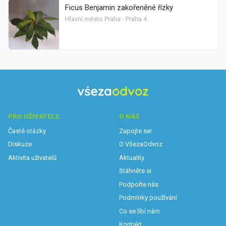
Ficus Benjamin zakořeněné řízky
Hlavní město Praha - Praha 4
PRO UŽIVATELE
O NÁS
Časté otázky
Zapojte se!
Diskuze
O VšezaOdvoz
Aktivita uživatelů
Aktuality
Stáhněte si
Podpořte nás
Podmínky používání
Co se líbí nám
Kontakt