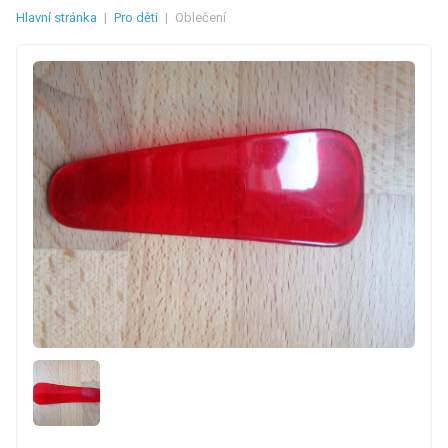
Hlavní stránka
|
Pro děti
|
Oblečení