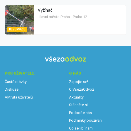
Vyžínač
Hlavní město Praha - Praha 12
REZERVACE
PRO UŽIVATELE
O NÁS
Časté otázky
Zapojte se!
Diskuze
O VšezaOdvoz
Aktivita uživatelů
Aktuality
Stáhněte si
Podpořte nás
Podmínky používání
Co se líbí nám